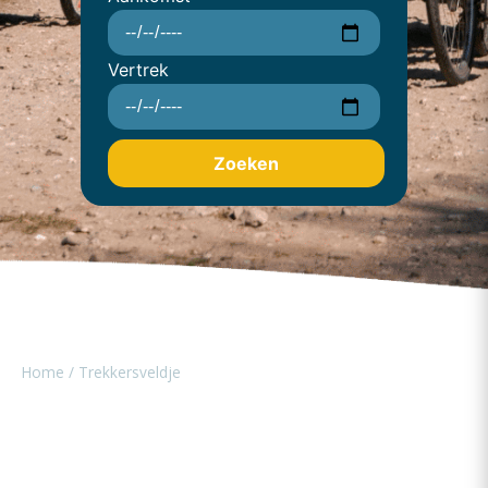
Vertrek
Zoeken
Home
/
Trekkersveldje