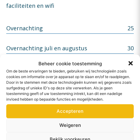
faciliteiten en wifi
Overnachting
25
Overnachting juli en augustus
30
Beheer cookie toestemming
Korting SVR, ANBW Camping of ACSI
Om de beste ervaringen te bieden, gebruiken wij technologieën zoals
2
cookies om informatie over je apparaat op te slaan en/of te raadplegen.
kaart
Door in te stemmen met deze technologieën kunnen wij gegevens zoals
surfgedrag of unieke ID's op deze site verwerken. Als je geen
toestemming geeft of uw toestemming intrekt, kan dit een nadelige
Extra persoon (12 jaar en ouder) per
invloed hebben op bepaalde functies en mogelijkheden.
3,50
persoon per nacht​
Accepteren
Weigeren
Kinderen tot 12 jaar per kind per
2
nacht​
Bekijk voorkeuren