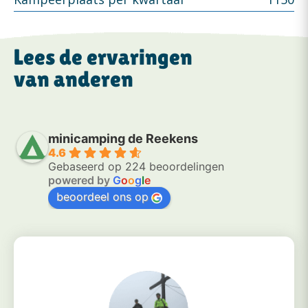
Lees de ervaringen
van anderen
minicamping de Reekens
4.6
Gebaseerd op 224 beoordelingen
powered by
G
o
o
g
l
e
beoordeel ons op