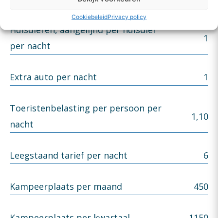
Cookiebeleid
Privacy policy
Huisdieren, aangelijnd per huisdier
1
per nacht​
Extra auto per nacht​
1
Toeristenbelasting per persoon per
1,10
nacht​
Leegstaand tarief per nacht​
6
Kampeerplaats per maand​
450
Kampeerplaats per kwartaal​
1150